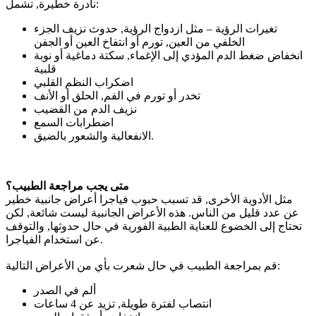
نادرة خطيرة, تشمل:
تغيرات الرؤية – مثل ازدواج الرؤية, حدوث نزيف الجزء
الخلفي من العين, تورم أو انتفاخ العين أو الجفن
انخفاض ضغط الدم المؤدي إلى الإغماء, سكتة دماغية أو نوبة
قلبية
اضكراب النظم القلبي
تخدر أو تورم في الفم, الحلق أو الأنف
نزيف الدم من القضيب
اضطرابات السمع
الانفعالية والشعور بالضيق.
متى يجب مراجعة الطبيب؟
مثل الأدوية الأخرى, قد تسبب حبوب فياجرا أعراض جانبية خطير
عن عدد قليل من الناس. هذه الأعراض الجانبية ليست شائعة, لكن
تحتاج إلى الخضوع للعناية الطبية الفورية في حال حدوثها, والتوقف
عن استخدام الفياجرا.
قم بمراجعة الطبيب في حال شعرت بأي من الأعراض التالية:
ألم في الصدر
انتصاب لفترة طويلة, تزيد عن 4 ساعات