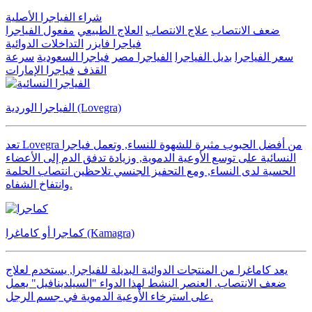
شراء الفياجرا الأصلية
ضعف الانتصاب
علاج الانتصاب
العلاج الطبيعي
مفعول الفياجرا
فياجرا فايزر
التداخلات الدوائية
سعر الفياجرا
بديل الفياجرا
الفياجرا مصر
فياجرا السعودية
سرعة
القذف
فياجرا الإمارات
الفياجرا الوردية (Lovegra)
تعد Lovegra من أفضل الحبوب مثيرة للشهوة للنساء, وتعمل فياجرا
النسائية على توسع الأوعية الدموية, وزيادة تدفق الدم إلى الأعضاء
الحسية لدى النساء, ومع التحفيز الجنسي تلاحظين انتصاب الحلمة
وانتفاخ الشفاه.
كماجرا أو كاماغرا (Kamagra)
يعد كاماغرا من المنتجات الدوائية البديلة للفياجرا, يستخدم لعلاج
ضعف الانتصاب. العنصر النشط لهذا الدواء "السيلدينافيل" يعمل
على استرخاء الأوعية الدموية في جسم الرجل.