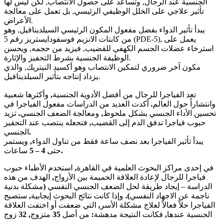
الجنسية عند الرجال, وتساعد على حصول الانتصاب, لكن ليس لها
تأثير علاجي على الخلل الوظيفي الرئيسي, بل تعمل على معالجة
الأعراض.
يبدأ تأثير الدواء بفضل مفعول المكون الرئيسي السيلدينافيل, وهو
من كابتات الانزيم فوسفودايستريز رقم 5 (PDE-5), يعمل على
استرخاء عضلات الجسم الكهفي للقضيب, فيزيد من حجمه, ويحسن
الوظيفة الجنسية بشرط التحفيز والإثارة.
مكون آخر ضروري لتمكين الانتصاب وهو أكسيد النيتريك, والذي
يزداد إنتاجه بتأثير السيلدينافيل.
تعد الفياجرا للرجال من أفضل الأدوية الجنسية
,
وأكثرها شعبية
وانتشاراً حول العالم
.
أكدت العديد من الدراسات مفعول الفياجرا في
تحسين الأداء الجنسي بشكل ملحوظ
,
ومعالجة الضعف الجنسي
.
تزيد
حبوب فياجرا تدفق الدم إلى القضيب
,
فتجعله ينتصب عند التحفيز
.
الجنسي
يبدأ تأثير الفياجرا بعد نصف ساعة فقط من تناول الدواء
,
ويستمر
.
حتى
4 – 5
ساعات
في إحدى مراكز البحوث العلمية في القاهرة
,
استخدم الأطباء حبوب
فياجرا للرجال لإعادة العلاقة الحميمة بين الأزواج
,
الهدف من هذه
الدراسة – إيجاد طريقة لحل الضعف الجنسي النفسي
(
مشكلة بدنية
ناجمة عن الاجهاد النفسي
).
وإذا كانت نتائج البحوث إيجابية
,
ستصبح
الفياجرا حلاً فعالاً لعلاج مشكلة الأسر
,
التي ضعفت أو اختفت العلاقة
الجنسية عندها
,
فكانت النتيجة مدهشة
:
من أصل
35
متزوج
, 32
زوج