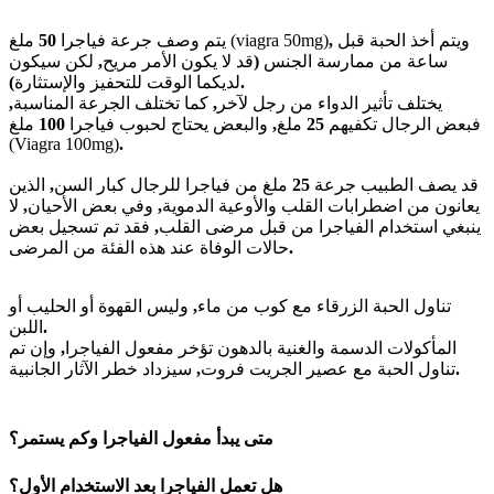
ويتم أخذ الحبة قبل
,
ملغ (viagra 50mg)
يتم وصف جرعة فياجرا
50
ساعة من ممارسة الجنس
(
قد لا يكون الأمر مريح
,
لكن سيكون
).
لديكما الوقت للتحفيز والإستثارة
يختلف تأثير الدواء من رجل لآخر
,
كما تختلف الجرعة المناسبة
,
فبعض الرجال تكفيهم
25
ملغ
,
والبعض يحتاج لحبوب فياجرا
100
ملغ
(Viagra 100mg)
.
قد يصف الطبيب جرعة
25
ملغ من فياجرا للرجال كبار السن
,
الذين
يعانون من اضطرابات القلب والأوعية الدموية
,
وفي بعض الأحيان
,
لا
ينبغي استخدام الفياجرا من قبل مرضى القلب
,
فقد تم تسجيل بعض
.
حالات الوفاة عند هذه الفئة من المرضى
تناول الحبة الزرقاء مع كوب من ماء
,
وليس القهوة أو الحليب أو
.
اللبن
المأكولات الدسمة والغنية بالدهون تؤخر مفعول الفياجرا
,
وإن تم
.
تناول الحبة مع عصير الجريت فروت
,
سيزداد خطر الآثار الجانبية
متى يبدأ مفعول الفياجرا وكم يستمر؟
هل تعمل الفياجرا بعد الاستخدام الأول؟