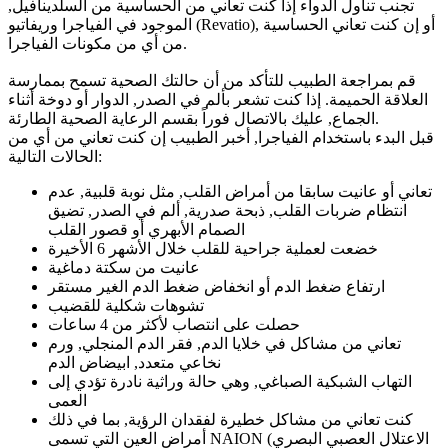
تجنب تناول الدواء إذا كنت تعاني من الحساسية من السلدينافيل,
الموجود في الفياجرا وريفاتيو (Revatio), أو إن كنت تعاني الحساسية
من أي من مكونات الفياجرا.
قم بمراجعة الطبيب للتأكد من أن حالتك الصحية تسمح بممارسة
العلاقة الحميمة. إذا كنت تشعر بألم في الصدر, الدوار أو دوخة أثناء
الجماع, عليك بالاتصال فوراً بقسم الرعاية الصحية الطارئة.
قبل البدء باستخدام الفياجرا, أخبر الطبيب إن كنت تعاني من أي من
الحالات التالية:
تعاني أو عانيت سابقا من أمراض القلب, مثل نوبة قلبية, عدم
انتظام ضربات القلب, ذبحة صدرية, ألم في الصدر, تضيق
الصمام الأبهري أو قصور القلب
خضعت لعملية جراحية للقلب خلال الأشهر 6 الأخيرة
عانيت من سكتة دماغية
ارتفاع ضغط الدم أو انخفاض ضغط الدم الغير مستقر
تشوهات شكلية للقضيب
حصلت على انتصاب لأكثر من 4 ساعات
تعاني من مشاكل في خلايا الدم, فقر الدم المنجلي, ورم
نخاعي متعدد, ابيضاض الدم
التهاب الشبكية الصباغي, وهي حالة وراثية نادرة تؤدي إلى
العمى
كنت تعاني من مشاكل خطيرة لفقدان الرؤية, بما في ذلك
أمراض العين التي تسمى NAION (الاعتلال العصبي البصري