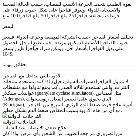
يقوم الطبيب بتحديد الجرعة الأنسب للمصاب, حسب الحالة الصحية
والاستجابة للدواء, وتتوفر فياجرا على شكل حبوب زرقاء على
جرعات مختلفة: فياجرا 25 ملغ فياجرا 50 ملغ فياجرا 100 ملغ
السعر
تختلف أسعار الفياجرا حسب الشركة المصنعة وجرعة الدواء, فسعر
حبوب الفياجرا الأصلية قد يكون مرتفعاً, فيستطيع الرجل الحصول
على بديل الفياجرا بأسعار اقل. ويمكن شراء فياجرا فايزر بسعر
104$.
حقائق مهمة
الأدوية التي تتداخل مع الفياجرا
لا تتناول الفياجرا (سترات السيلدينافيل), إذا كنت تستخدم منتجات
النترات, والتي تستخدم للآلام الصدر, كما يمنع تناولها مع منشطات
غوانيلات سيكلاز (guanylate cyclase stimulators), مثل أديمباس
(Adempas), الذي يحتوي على العنصر الفعال ريوسيجوات
(Riociguat), أدوية علاج فرط ضغط الدم الرئوي. المزيج من الفياجرا
مع أي من هذه الأدوية يسبب انخفاض ضغط الدم بشكل خطير.
التداخلات الدوائية
علاج ضعف الانتصاب عند الشباب
من الضروري مراجعة الطبيب عن الشعور بأي مرض. وإذا كان