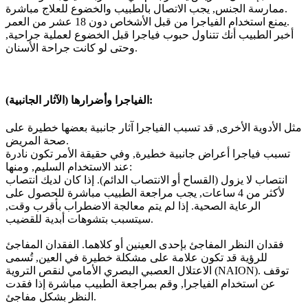
ممارسة الجنس, يجب الاتصال بالطبيب والخضوع للعلاج مباشرة.
يمنع استخدام الفياجرا من قبل الأشخاص دون 18 عشر من العمر.
أخبر الطبيب أنك تتناول حبوب فياجرا قبل الخضوع لعملية جراحية,
وحتى لو كانت جراحة الأسنان.
الآثار الجانبية):
الفياجرا وأضرارها (
مثل الأدوية الأخرى, قد تسبب الفياجرا آثار جانبية بعضها خطيرة على
صحة المريض.
تسبب فياجرا أعراض جانبية خطيرة, وفي حقيقة الأمر تكون نادرة
عند الاستخدام السليم, ومنها:
انتصاب لا يزول (القساح أو الانتصاب الدائم). إذا كان لديك انتصاب
لأكثر من 4 ساعات, يجب مراجعة الطبيب مباشرة للحصول على
الرعاية الصحية. إذا لم يتم معالجة الاضطراب بأقرب وقت,
سيتسبب بتشوهات أبدية للقضيب.
فقدان النظر المفاجئ بإحدى العينين أو كلاهما. الفقدان المفاجئ
للرؤية قد تكون علامة على مشكلة خطيرة في العين, تُسمى
الاعتلال العصبي البصري الأمامي لنقص التروية (NAION). توقف
عن استخدام الفياجرا, وقم بمراجعة الطبيب مباشرة إذا فقدت
النظر بشكل مفاجئ.