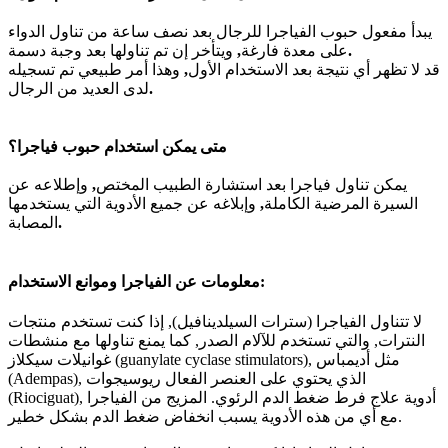
يبدأ مفعول حبوب الفياجرا للرجال بعد نصف ساعة من تناول الدواء
.
على معدة فارغة
,
ويتأخر إن تم تناولها بعد وجبة دسمة
قد لا تظهر أي نتيجة بعد الاستخدام الأول
,
وهذا أمر طبيعي تم تسجيله
.
لدى العديد من الرجال
متى يمكن استخدام حبوب فياجرا؟
يمكن تناول فياجرا بعد استشارة الطبيب المختص
,
وإطلاعه عن
السيرة المرضية الكاملة
,
وإبلاغه عن جميع الأدوية التي يستخدمها
.
المصابة
معلومات عن الفياجرا وموانع الاستخدام:
لا تتناول الفياجرا (سترات السيلدينافيل), إذا كنت تستخدم منتجات
النترات, والتي تستخدم للآلام الصدر, كما يمنع تناولها مع منشطات
غوانيلات سيكلاز (guanylate cyclase stimulators), مثل أديمباس
(Adempas), الذي يحتوي على العنصر الفعال ريوسيجوات
(Riociguat), أدوية علاج فرط ضغط الدم الرئوي. المزيج من الفياجرا
مع أي من هذه الأدوية يسبب انخفاض ضغط الدم بشكل خطير.