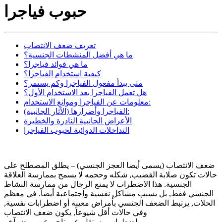
حبوب فياجرا
تعريف ضعف الانتصاب
ما هي أفضل المنشطات الجنسية؟
ما هي فوائد فياجرا؟
كيفية استخدام الفياجرا؟
متى يبدأ مفعول الفياجرا وكم يستمر؟
هل تعمل الفياجرا بعد الاستخدام الأول؟
معلومات عن الفياجرا وموانع الاستخدام:
الفياجرا وأضرارها (الآثار الجانبية):
الأعراض الجانبية النادرة والخطيرة
التداخلات الدوائية لحبوب الفياجرا
ضعف الانتصاب (يسمى أيضا العجز الجنسي) – يطلق المصطلح على
حالات تكون صلابة القضيب, شكله وحجمه لا يسمح بممارسة العلاقة
الجنسية. هذا الاضطراب لا يمنع الرجال من ممارسة النشاط
الجنسي فقط, بل يسبب مشاكل نفسية واجتماعية أيضاً. في معظم
الحلات, يرتبط الضعف الجنسي بأمراض معينة أو اضطرابات نفسية,
وفي حالات أقل شيوعاً, يكون ضعف الانتصاب
اضطراب مستقل, غير ناجم عن مرض آخر.