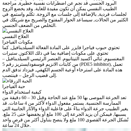
البرود الجنسي قد نجم عن اضطرابات نفسية خطيرة, مراجعة
الطبيب النفسي يمكن أن تكون مفيدة للغاية. وقد يخضع الزوج
لجلسات فردية, بالإضافة إلى جلسات مع الزوجة. تكلم واستمع. في
الكثير من الحالات, سيساعد الحوار المفتوح والصريح مع شريكك في
التخلص من الضعف الجنسي.
العلاج النفسي
مكونات الفياجرا
تحتوي حبوب فياجرا فايزر على المادة الفعالة السيلدينافيل, كما
تحتوي على مكونات إضافية بما في ذلك اللاكتوز, ستيرات
المغنسيوم, ثنائي أكسيد التيتانيوم. العنصر الرئيسي السيلدينافيل –
من كابتات الانزيم فوسفودايستريز رقم 5 (PDE5 inhibitor), تعمل
هذه المادة على استرخاء أوعية الجسم الكهفي, فيزداد تدفق الدم
إلى قضيب الرجل – فينتصب.
حبة الفياجرا
كيفية استخدام الدواء
تعد الجرعة الموصى بها 50 ملغ عند الحاجة وقبل 30 – 60 دقيقة من
الممارسة الجنسية. يستمر مفعول الدواء لأكثر من 4 ساعات. قد
يغير الطبيب جرعة الدواء بناءً على فاعلية الدواء والآثار الجانبية التي
يسببها, فيمكن أن يزيد الجرعة إلى 100 ملغ أو يخفضها حتى 25 ملغ.
تُشكل الجرعة القصوى 100 ملغ ولا ينصح بتناول أكثر من قرصٍ واحد
خلال 24 ساعة.