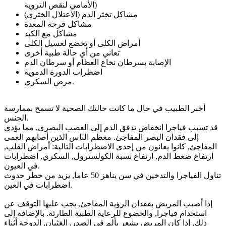
الأمامي لنقص التروية)
مشاكل تخثر الدم (الاعتلال الخثري)
مشاكل قرحة المعدة
مشاكل مع الكبد
أمراض الكلى أو تخضع لغسيل الكلى
تعاني من أي حالة طبية أخرى
الإصابة بسرطان نخاع العظام أو سرطان الدم
اضطراب الدورة الدموية
مرض السكري.
أخبر الطبيب في حال ما كانت حالتك الصحية لا تسمح بممارسة
الجنس.
قد تسبب فياجرا انخفاض تدفق الدم إلى العصب البصري, مما يؤدي
إلى فقدان البصر المفاجئ. معظم الناس الذين أصابهم العمى
المفاجئ, كانوا يعانون من إحدى الاضطرابات التالية: أمراض القلب,
ارتفاع ضغط الدم, ارتفاع نسبة الكولسترول, السكري, اضطرابات
في العيون.
تناول الفياجرا والتدخين في سن يناهز 50 عاما, يزيد من خطر حدوث
اضطرابات في العين.
إذا أصيب المريض بفقدان الرؤية المفاجئ, يجب عليها التوقف عن
استخدام فياجرا, والخضوع للرعاية الطبية الطارئة. بالإضافة إلى
ذلك, إذا كان المريض يشعر بألم في الصدر, الغثيان, الدوخة أثناء