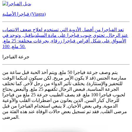
فياجرا الأصلية (Viagra)
تعد الفياجرا من أفضل الأدوية التي تستخدم لعلاج ضعف الانتصاب
عند الرجال. تحتوي حبوب فياجرا على مادة السيلدينافيل, وتوجد في
الأسواق على شكل أقراص فياجرا زرقاء, بجرعات مختلفة: 25 ملغ,
50 ملغ, 100.
جرعة الفياجرا
يتم وصف جرعة فياجرا 50 ملغ, ويتم أخذ الحبة قبل ساعة من
ممارسة الجنس (قد لا يكون الأمر مريح, لكن سيكون لديكما الوقت
للتحفيز والإستثارة). يختلف تأثير الدواء من رجل لآخر, كما تختلف
الجرعة المناسبة, فبعض الرجال تكفيهم 25 ملغ, والبعض يحتاج
لحبوب فياجرا 100 ملغ. قد يصف الطبيب جرعة 25 ملغ من فياجرا
للرجال كبار السن, الذين يعانون من اضطرابات القلب والأوعية
الدموية, وفي بعض الأحيان, لا ينبغي استخدام الفياجرا من قبل
مرضى القلب, فقد تم تسجيل بعض حالات الوفاة عند هذه الفئة من
المرضى.