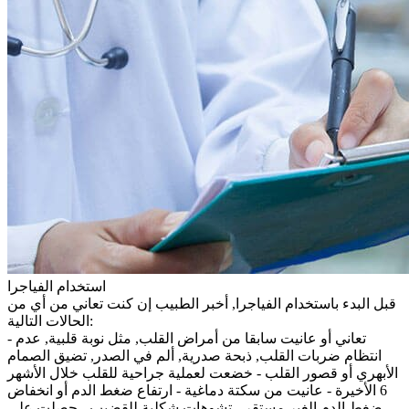
استخدام الفياجرا
قبل البدء باستخدام الفياجرا, أخبر الطبيب إن كنت تعاني من أي من
الحالات التالية:
- تعاني أو عانيت سابقا من أمراض القلب, مثل نوبة قلبية, عدم
انتظام ضربات القلب, ذبحة صدرية, ألم في الصدر, تضيق الصمام
الأبهري أو قصور القلب - خضعت لعملية جراحية للقلب خلال الأشهر
6 الأخيرة - عانيت من سكتة دماغية - ارتفاع ضغط الدم أو انخفاض
ضغط الدم الغير مستقر - تشوهات شكلية للقضيب - حصلت على