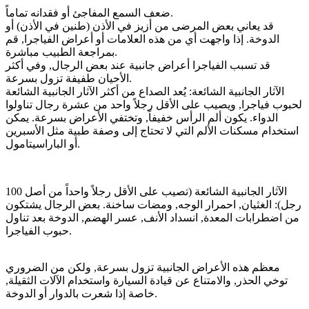
ضعف السمع المفاجئ أو فقدانه تماماً.
قد يعاني بعض المرضى من أزيز في الأذن (طنين في الأذن) أو
الدوخة. إذا واجهت أي من هذه العلامات أو أعراض الفياجرا, قم
بمراجعة الطبيب مباشرة.
قد تسبب الفياجرا أعراض جانبية عند بعض الرجال, وفي أكثر
الأحيان طفيفة تزول بسرعة.
الآثار الجانبية الشائعة: يُعد الصداع من أكثر الآثار الجانبية الشائعة
لحبوب فياجرا, ويصيب على الأقل رجلاً واحد من عشرة رجال تناولوا
الدواء. يكون ألم الرأس خفيفاً, وتختفي الأعراض بسرعة. يمكن
استخدام مسكنات الألم التي لا تحتاج إلى وصفة طبية مثل الأسبرين
أو الباراسيتامول.
اﻵثار الجانبية الشائعة (تصيب على الأقل رجلاً واحداً من أصل 100
رجل): الغثيان, احمرار الوجه, ومضات ساخنة. بعض الرجال يشتكون
من اضطرابات المعدة, انسداد الأنف, عسر الهضم, الدوخة بعد تناول
حبوب الفياجرا.
معظم هذه الأعراض الجانبية تزول بسرعة, ولكن من الضروري
توخي الحذر, والامتناع عن قيادة السيارة واستخدام الآلات الثقيلة,
خاصة إذا شعرت بالدوار أو الدوخة.