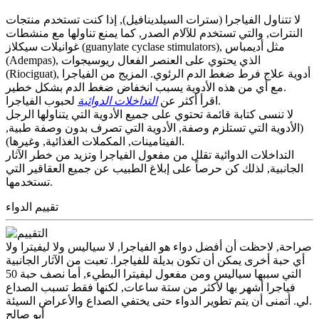
لا تتناول الفياجرا (سترات السيلدينافيل), إذا كنت تستخدم منتجات
النترات, والتي تستخدم للآلام الصدر, كما يمنع تناولها مع منشطات
غوانيلات سيكلاز (guanylate cyclase stimulators), مثل أديمباس
(Adempas), الذي يحتوي على العنصر الفعال ريوسيجوات
(Riociguat), أدوية علاج فرط ضغط الدم الرئوي. المزيج من الفياجرا
مع أي من هذه الأدوية يسبب انخفاض ضغط الدم بشكل خطير.
لحبوب الفياجرا.
اقرأ أكثر عن
التداخلات الدوائية
لا تنسى كتابة قائمة تحتوي على جميع الأدوية التي يتناولها الرجل
(الأدوية التي تستلزم وصفة, الأدوية التي تصرف بدون وصفة طبية,
الفيتامينات, المكملات الغذائية, وغيرها).
التداخلات الدوائية تقلل من مفعول الفياجرا وتزيد من خطر الآثار
الجانبية, لذلك كن حرصاً على إبلاغ الطبيب عن جميع العقاقير التي
تستخدمها.
تقييم الدواء
صراحة, لاحظت أن أفضل دواء هو الفياجرا, لا سياليس ولا ليفيترا ولا
أي حبة أخرى يمكن أن تكون بديلة للفياجرا. تعبت من الآثار الجانبية
التي سببها سياليس ومن مفعول ليفيترا البطيء, أما نصف حبة 50
فياجرا أشهر بها لأكثر من ستة ساعات, لكنها فقط تسبب الصداع
لي. أتمنى أن يتم تطوير الدواء حتى يختفي الصداع والأعراض السيئة.
أبو صالح