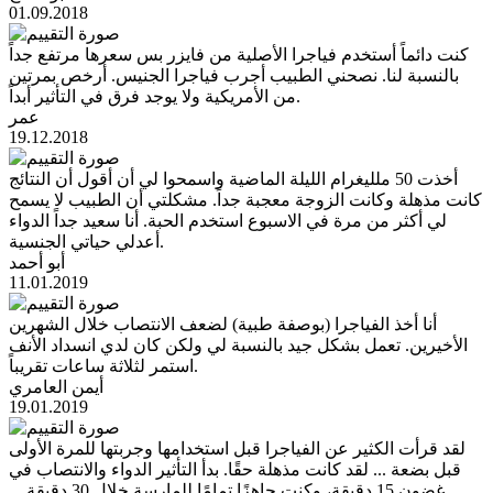
01.09.2018
كنت دائماً أستخدم فياجرا الأصلية من فايزر بس سعرها مرتفع جداً
بالنسبة لنا. نصحني الطبيب أجرب فياجرا الجنيس. أرخص بمرتين
من الأمريكية ولا يوجد فرق في التأثير أبداً.
عمر
19.12.2018
أخذت 50 ملليغرام الليلة الماضية واسمحوا لي أن أقول أن النتائج
كانت مذهلة وكانت الزوجة معجبة جداً. مشكلتي أن الطبيب لا يسمح
لي أكثر من مرة في الاسبوع استخدم الحبة. أنا سعيد جداً الدواء
أعدلي حياتي الجنسية.
أبو أحمد
11.01.2019
أنا أخذ الفياجرا (بوصفة طبية) لضعف الانتصاب خلال الشهرين
الأخيرين. تعمل بشكل جيد بالنسبة لي ولكن كان لدي انسداد الأنف
استمر لثلاثة ساعات تقريباً.
أيمن العامري
19.01.2019
لقد قرأت الكثير عن الفياجرا قبل استخدامها وجربتها للمرة الأولى
قبل بضعة ... لقد كانت مذهلة حقًا. بدأ التأثير الدواء والانتصاب في
غضون 15 دقيقة، وكنت جاهزًا تمامًا للمارسة خلال 30 دقيقة ...